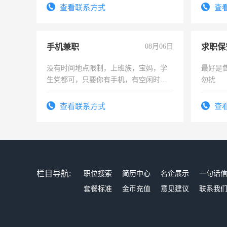
查看联系方式
查
手机兼职
08月06日
求职保
没有时间地点限制，上班族，宝妈，学
最好是
生党都可，只要你有手机，有空闲时
勿扰
间，一单一结，一天二三十不成问题，
勤快的四五十，每天挣零花钱没问题！
查看联系方式
查
栏目导航:
职位搜索
简历中心
名企展示
一句话
套餐标准
金币充值
意见建议
联系我