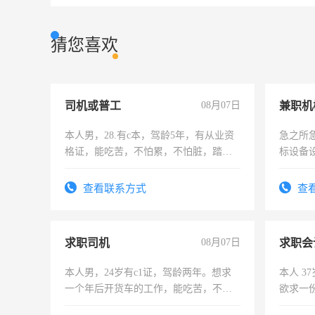
猜您喜欢
司机或普工
08月07日
本人男，28.有c本，驾龄5年，有从业资
急之所
格证，能吃苦，不怕累，不怕脏，踏
标设备
实，需求稳定工作一份，保险不干
作和分
结识有
查看联系方式
查
求职司机
08月07日
求职会
本人男，24岁有c1证，驾龄两年。想求
本人 3
一个年后开货车的工作，能吃苦，不怕
欲求一
加班。
计证