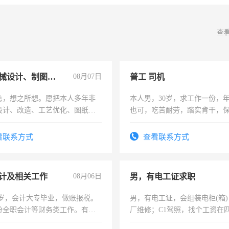
查
兼职机械设计、制图、设备改造
08月07日
普工 司机
急，想之所想。愿把本人多年非
本人男，30岁，求工作一份，
设计、改造、工艺优化、图纸制
也可，吃苦耐劳，踏实肯干，
解的经验与您分享。 真诚合作，
勿扰
识之士，共享未来。
看联系方式
查看联系方式
计及相关工作
08月06日
男，有电工证求职
7岁，会计大专毕业，做账报税。
男，有电工证，会组装电柜(箱
份全职会计等财务类工作。有会
厂维修；C1驾照，找个工资在
上，枣强县以外需要有住宿，