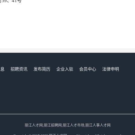
9、41号
信息
招聘资讯
发布简历
企业入驻
会员中心
法律申明
们
丽江人才网,丽江招聘网,丽江人才市场,丽江人事人才网