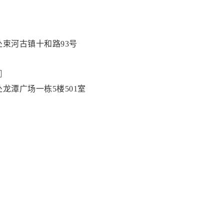
束河古镇十和路93号
司
龙潭广场一栋5楼501室