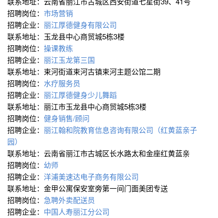
联系地址：云南省丽江市古城区西安街道七星街39、41号
招聘岗位：
市场营销
招聘企业：
丽江厚德健身有限公司
联系地址：玉龙县中心商贸城5栋3楼
招聘岗位：
操课教练
招聘企业：
丽江玉龙第三国
联系地址：束河街道束河古镇束河主题公馆二期
招聘岗位：
水疗服务员
招聘企业：
丽江厚德健身少儿舞蹈
联系地址：丽江市玉龙县中心商贸城5栋3楼
招聘岗位：
健身销售/顾问
招聘企业：
丽江翰和院教育信息咨询有限公司（红黄蓝亲子
园）
联系地址：云南省丽江市古城区长水路太和金座红黄蓝亲
招聘岗位：
幼师
招聘企业：
洋浦美速达电子商务有限公司
联系地址：金甲公寓保安室旁第一间门面美团专送
招聘岗位：
急聘外卖配送员
招聘企业：
中国人寿丽江分公司