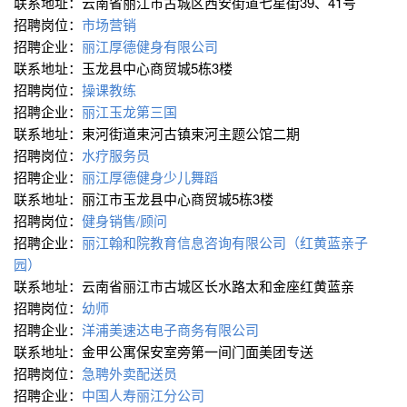
联系地址：云南省丽江市古城区西安街道七星街39、41号
招聘岗位：
市场营销
招聘企业：
丽江厚德健身有限公司
联系地址：玉龙县中心商贸城5栋3楼
招聘岗位：
操课教练
招聘企业：
丽江玉龙第三国
联系地址：束河街道束河古镇束河主题公馆二期
招聘岗位：
水疗服务员
招聘企业：
丽江厚德健身少儿舞蹈
联系地址：丽江市玉龙县中心商贸城5栋3楼
招聘岗位：
健身销售/顾问
招聘企业：
丽江翰和院教育信息咨询有限公司（红黄蓝亲子
园）
联系地址：云南省丽江市古城区长水路太和金座红黄蓝亲
招聘岗位：
幼师
招聘企业：
洋浦美速达电子商务有限公司
联系地址：金甲公寓保安室旁第一间门面美团专送
招聘岗位：
急聘外卖配送员
招聘企业：
中国人寿丽江分公司